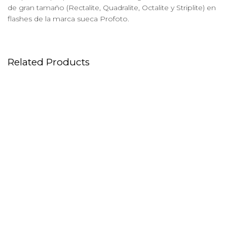
de gran tamaño (Rectalite, Quadralite, Octalite y Striplite) en
flashes de la marca sueca Profoto.
Related Products
Antorcha Profoto Prohead
Objetivo Canon EF 16-
Plus UV 500W
35mm f/2.8L III USM
Profoto PRO 11
Objetivo Canon EF 100 MM
F/2.8 l MACRO IS USM