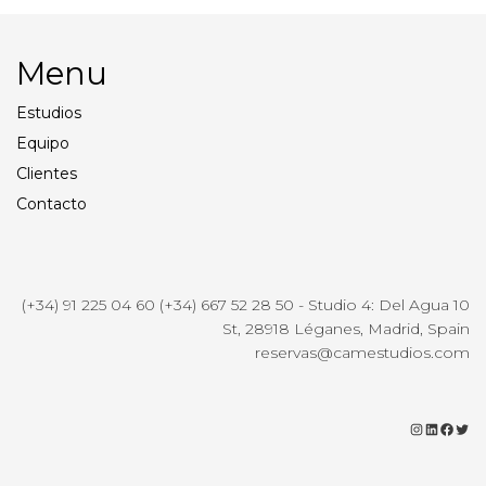
Menu
Estudios
Equipo
Clientes
Contacto
(+34) 91 225 04 60 (+34) 667 52 28 50 - Studio 4: Del Agua 10
St, 28918 Léganes, Madrid, Spain
reservas@camestudios.com
Instagr
Linke
Fac
Tw