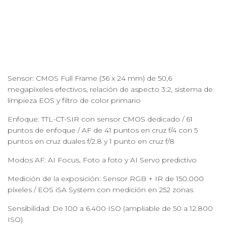
Sensor: CMOS Full Frame (36 x 24 mm) de 50,6
megapíxeles efectivos, relación de aspecto 3:2, sistema de
limpieza EOS y filtro de color primario
Enfoque: TTL-CT-SIR con sensor CMOS dedicado / 61
puntos de enfoque / AF de 41 puntos en cruz f/4 con 5
puntos en cruz duales f/2.8 y 1 punto en cruz f/8
Modos AF: AI Focus, Foto a foto y AI Servo predictivo
Medición de la exposición: Sensor RGB + IR de 150.000
píxeles / EOS iSA System con medición en 252 zonas
Sensibilidad: De 100 a 6.400 ISO (ampliable de 50 a 12.800
ISO)