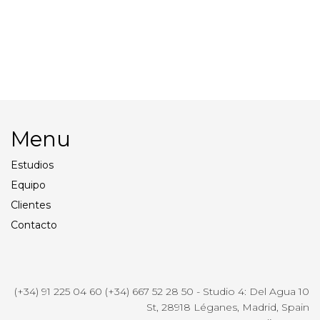
Profoto PRO 11
Objetivo Canon EF 24-
70/2.8 II L USM
Menu
Estudios
Equipo
Clientes
Contacto
(+34) 91 225 04 60 (+34) 667 52 28 50 - Studio 4: Del Agua 10
St, 28918 Léganes, Madrid, Spain