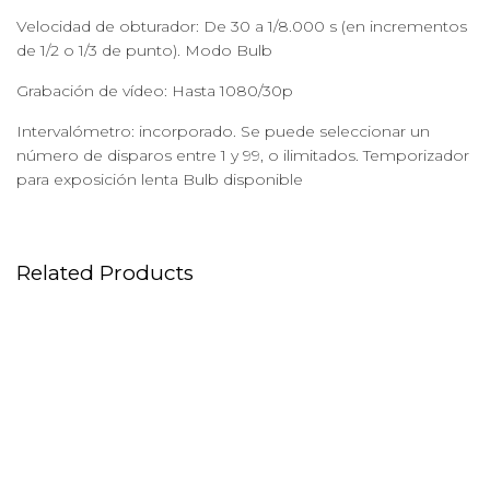
Velocidad de obturador: De 30 a 1/8.000 s (en incrementos
de 1/2 o 1/3 de punto). Modo Bulb
Grabación de vídeo: Hasta 1080/30p
Intervalómetro: incorporado. Se puede seleccionar un
número de disparos entre 1 y 99, o ilimitados. Temporizador
para exposición lenta Bulb disponible
Related Products
Objetivo Canon 70-200MM
Objetivo Phase One
III F:2.8L IS USM
Schneider LS 80 MM F2.8