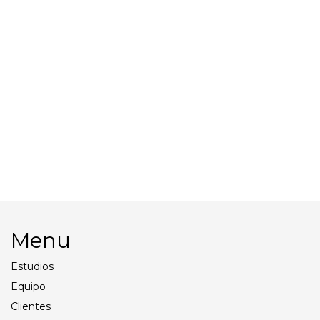
Batería Profoto Li-ion
P/B10
Antorcha Profoto Prohead
Plus UV 500W
Objetivo Canon 50 MM F1.4
L USM AF
Menu
Estudios
Equipo
Clientes