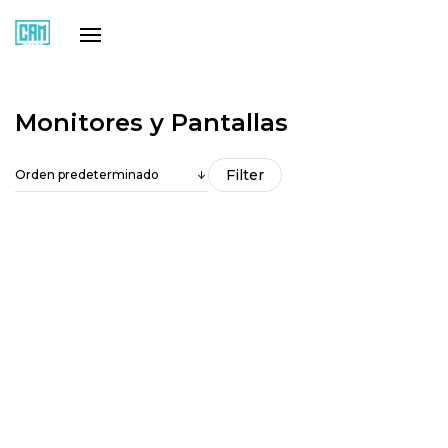
Estudio 4
Equipo
Servicios
Clientes
Monitores y Pantallas
Contacto
Filter
Monitor Eizo CG243W