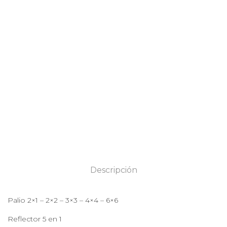
Descripción
Palio 2×1 – 2×2 – 3×3 – 4×4 – 6×6
Reflector 5 en 1