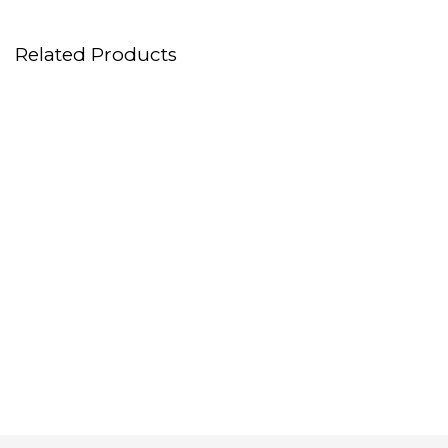
Related Products
Adaptador Enlinchrom
Lightbanks E/Profoto
Ventana Elinchrom
Litemotiv Indirect Octa
190cm
Phase One XF V GRIP
Objetivo Phase One
Schneider LS 80 MM F2.8