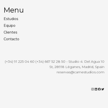
Menu
Estudios
Equipo
Clientes
Contacto
(+34) 91 225 04 60 (+34) 667 52 28 50 - Studio 4: Del Agua 10
St, 28918 Léganes, Madrid, Spain
reservas@camestudios.com
Instagr
Linke
Fac
Tw