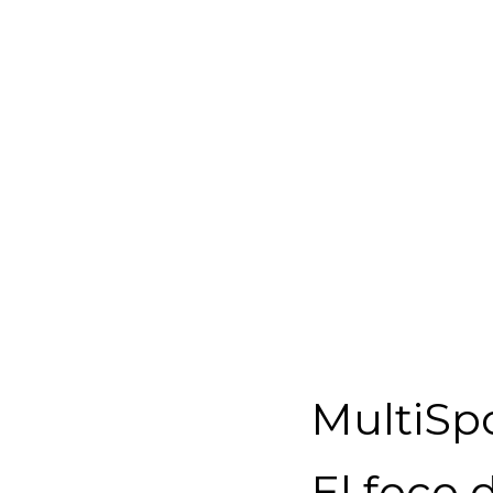
MultiSp
El foco 