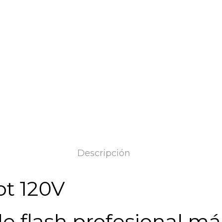
Descripción
ot 120V
de flash profesional má