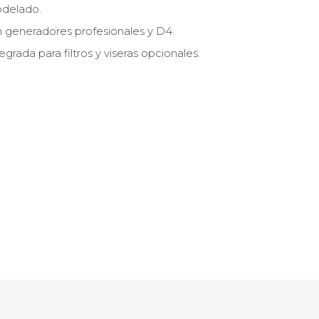
odelado.
 generadores profesionales y D4.
grada para filtros y viseras opcionales.
a Profoto RFi 1×6′
Paraguas Profoto 130cm 
Silver L