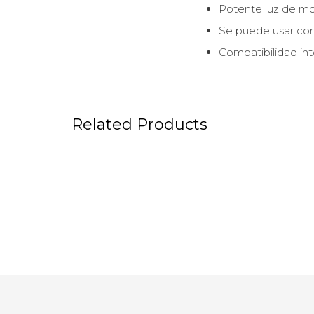
Potente luz de m
Se puede usar con
Compatibilidad inte
Related Products
Flash Profoto B10 Plus Duo
Ventan