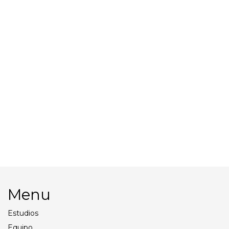
Disparador Profoto Air
Paraguas Profoto 165cm
Remote
Deep White XL
Batería Profoto Li-ion
Difusor Profoto XL 1.5
P/B10
P/Paraguas
Menu
Estudios
Equipo