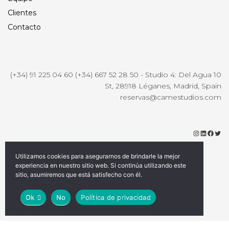
Clientes
Contacto
(+34) 91 225 04 60 (+34) 667 52 28 50 - Studio 4: Del Agua 10
St, 28918 Léganes, Madrid, Spain
reservas@camestudios.com
Instagr
Linke
Fac
Tw
Utilizamos cookies para asegurarnos de brindarle la mejor
experiencia en nuestro sitio web. Si continúa utilizando este
sitio, asumiremos que está satisfecho con él.
Términos y Condiciones
Privacidad y políticas de cookies
© 2022 made by
1/2 de Jamón
Ok
No
Política de privacidad