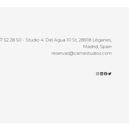
67 52 28 50 - Studio 4: Del Agua 10 St, 28918 Léganes,
Madrid, Spain
reservas@camestudios.com
Instagram
LinkedIn
Facebook
Twitter