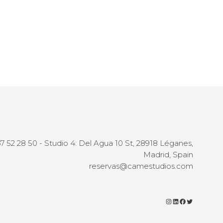
Fondo Papel
4 L
67 52 28 50 - Studio 4: Del Agua 10 St, 28918 Léganes,
Madrid, Spain
reservas@camestudios.com
Instagram
LinkedIn
Facebook
Twitter