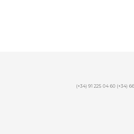
vo Canon 300MM F:2.8 II
Objetivo Canon 50 MM F1.
USM AF
(+34) 91 225 04 60 (+34) 6