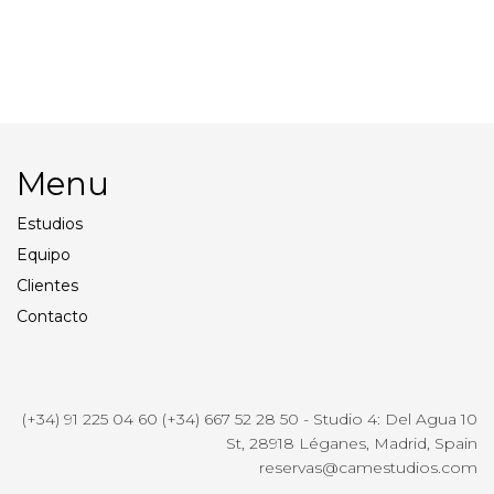
Flash Profoto B10 Plus Duo
Adaptador Enlinchrom
Lightbanks E/Profoto
Menu
Estudios
Equipo
Clientes
Contacto
(+34) 91 225 04 60 (+34) 667 52 28 50 - Studio 4: Del Agua 10
St, 28918 Léganes, Madrid, Spain
reservas@camestudios.com