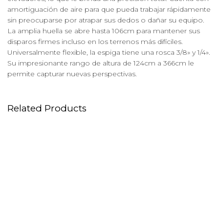
amortiguación de aire para que pueda trabajar rápidamente
sin preocuparse por atrapar sus dedos o dañar su equipo.
La amplia huella se abre hasta 106cm para mantener sus
disparos firmes incluso en los terrenos más difíciles.
Universalmente flexible, la espiga tiene una rosca 3/8» y 1/4».
Su impresionante rango de altura de 124cm a 366cm le
permite capturar nuevas perspectivas.
Related Products
Objetivo Canon EF 24-
Antorcha Profoto Prohead
70/2.8 II L USM
Plus UV 500W